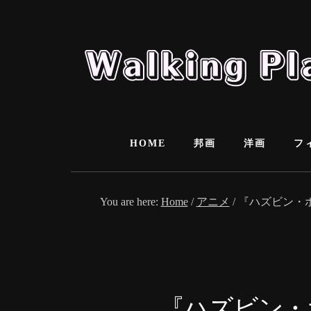
Skip
Skip
to
to
content
primary
sidebar
HOME
邦画
洋画
フ
You are here:
Home
/
アニメ
/
『ハズビン・ホ
『ハズビン・