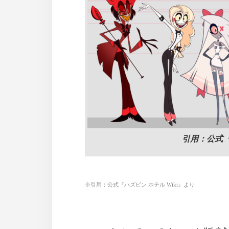
引用：公式『
※引用：公式『ハズビン ホテル Wiki』より