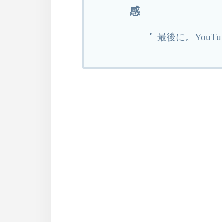
感
最後に。You