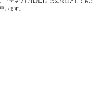
『テネット/TENET』はSF映画としてもよ
思います。