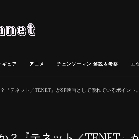
ィギュア
アニメ
チェンソーマン 解説＆考察
エ
？『テネット／TENET』がSF映画として優れているポイント
？『テネット／TENET』