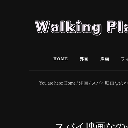
Skip
Skip
to
to
content
primary
sidebar
HOME
邦画
洋画
フ
You are here:
Home
/
洋画
/
スパイ映画なのか
スパイ映画なのか