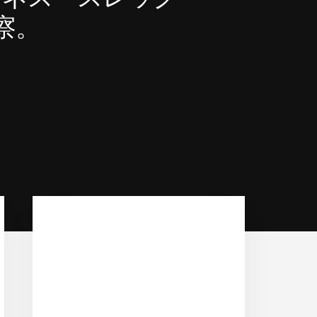
察。
Primary
Sidebar