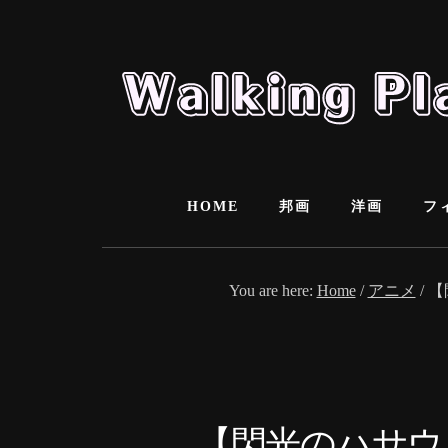
Skip
Skip
to
to
content
primary
sidebar
HOME
邦画
洋画
フ
You are here:
Home
/
アニメ
/
【
【閃光のハサウ