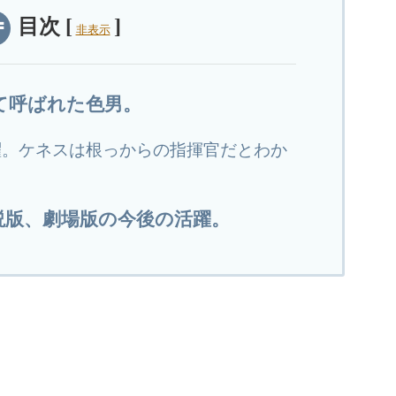
目次
[
]
非表示
て呼ばれた色男。
躍。ケネスは根っからの指揮官だとわか
説版、劇場版の今後の活躍。