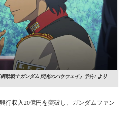
e『機動戦士ガンダム 閃光のハサウェイ』予告1 より
興行収入20億円を突破し、ガンダムファン