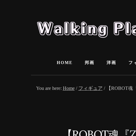
Skip
Skip
to
to
content
primary
sidebar
HOME
邦画
洋画
フ
You are here:
Home
/
フィギュア
/
【ROBOT
【ROBOT魂