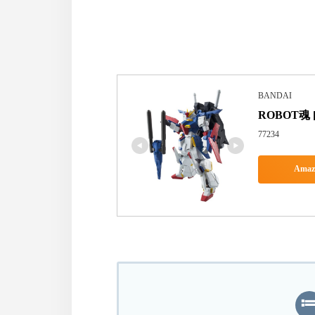
BANDAI
ROBOT魂 
77234
Ama