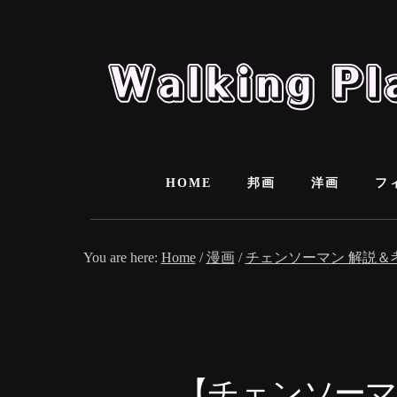
Skip
Skip
to
to
content
primary
sidebar
HOME
邦画
洋画
フ
You are here:
Home
/
漫画
/
チェンソーマン 解説＆
【チェンソーマ