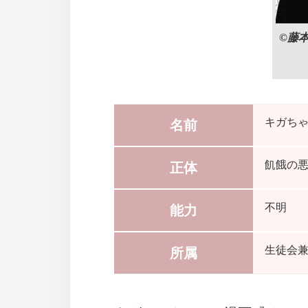
©藤
キガち
名前
飢餓の
正体
不明
能力
生徒会
所属