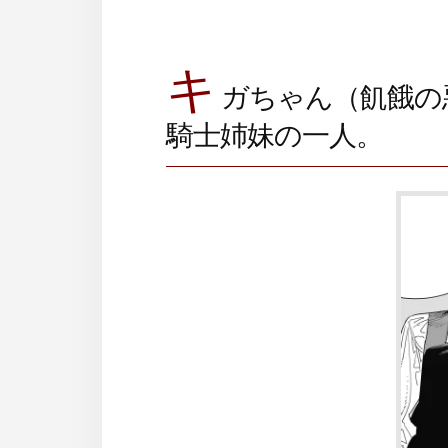
キ
ガちゃん（飢餓の
騎士姉妹の一人。