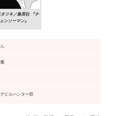
本タツキ／集英社 『チ
ェンソーマン』
ゃん
悪魔
兼デビルハンター部