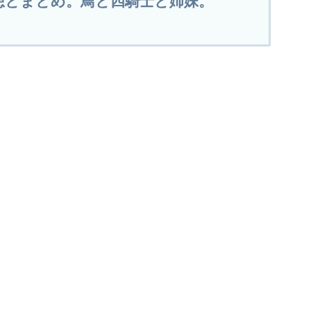
想とまとめ。鳥と四騎士と姉妹。