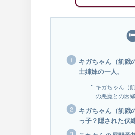
キガちゃん（飢餓
士姉妹の一人。
キガちゃん（
の悪魔との因
キガちゃん（飢餓
っ子？隠された伏