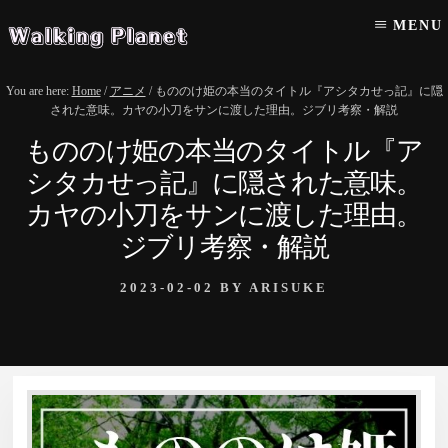
Skip
Skip
MENU
to
to
content
primary
sidebar
You are here:
Home
/
アニメ
/
もののけ姫の本当のタイトル『アシタカせっ記』に隠
された意味。カヤの小刀をサンに渡した理由。ジブリ考察・解説
もののけ姫の本当のタイトル『ア
シタカせっ記』に隠された意味。
カヤの小刀をサンに渡した理由。
ジブリ考察・解説
2023-02-02
BY
ARISUKE